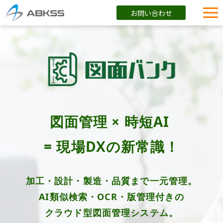
お問い合わせ
企業情報
製品/FAQ
サービス
オンラインストア
イベント・セミナー
図面管理 × 時短AI 
ブログ
= 現場DXの新常識！
導入事例
加工・設計・製造・品質まで一元管理。
AI類似検索・OCR・版管理付きの
クラウド型図面管理システム。