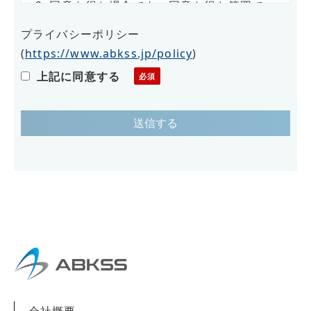
2. 同意を得た場合でも、同意を得た範囲で
のみ使用します。
プライバシーポリシー
3. さらに、収集した個人情報は適正な管理
(
https://www.abkss.jp/policy
)
の下で安全に蓄積・保管します。
上記に同意する
個人情報の利用目的について
お客様の個人情報は下記の目的に使用させて
いただきます。下記の目的以外で個人情報を
使用する場合は、改めて目的をお知らせし、
お客様の同意を得た上で使用いたします。ま
た、お客様が個人情報の提供を拒否された場
合は、弊社が提供するサービスがお受けでき
なくなる場合がございます。
1. メール/お電話による商品のご案内・ご提
会社概要