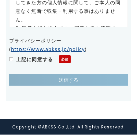
してきた方の個人情報に関して、ご本人の同
意なく無断で収集・利用する事はありませ
ん。
2. 同意を得た場合でも、同意を得た範囲で
のみ使用します。
プライバシーポリシー
3. さらに、収集した個人情報は適正な管理
(
https://www.abkss.jp/policy
)
の下で安全に蓄積・保管します。
上記に同意する
個人情報の利用目的について
お客様の個人情報は下記の目的に使用させて
いただきます。下記の目的以外で個人情報を
使用する場合は、改めて目的をお知らせし、
お客様の同意を得た上で使用いたします。ま
た、お客様が個人情報の提供を拒否された場
Copyright ©ABKSS Co.,Ltd. All Rights Reserved.
合は、弊社が提供するサービスがお受けでき