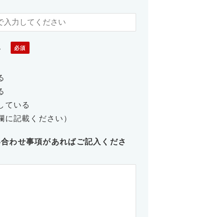
い
る
る
している
欄に記載ください）
い合わせ事項があればご記入くださ