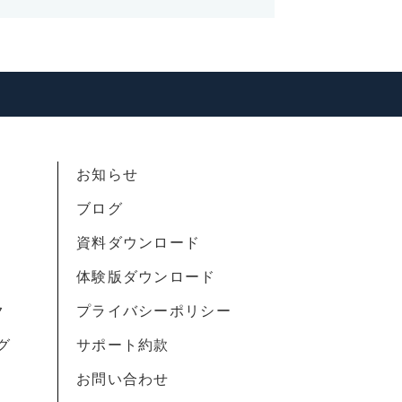
外で個人情報を使用する場合は、
せし、お客様の同意を得た上で使
、お客様が個人情報の提供を拒否
が提供するサービスがお受けでき
います。
による商品のご案内・ご提案
お知らせ
書等の送付
ブログ
の正確な提供
資料ダウンロード
体験版ダウンロード
ク
プライバシーポリシー
グ
サポート約款
お問い合わせ