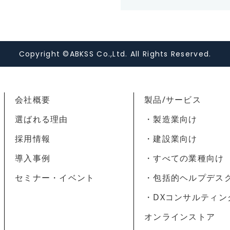
ます。下記の目的以
改めて目的をお知ら
用いたします。また
された場合は、弊社
Copyright ©ABKSS Co.,Ltd. All Rights Reserved.
なくなる場合がござ
1. メール/お電話
会社概要
製品/サービス
2. 案内資料・請求
選ばれる理由
・製造業向け
3. 商品・サービス
採用情報
・建設業向け
導入事例
・すべての業種向け
セミナー・イベント
・包括的ヘルプデス
・DXコンサルティン
オンラインストア