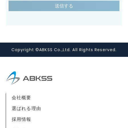
お客様の個人情報は下記の目的に使用させて
いただきます。下記の目的以外で個人情報を
使用する場合は、改めて目的をお知らせし、
お客様の同意を得た上で使用いたします。ま
た、お客様が個人情報の提供を拒否された場
Copyright ©ABKSS Co.,Ltd. All Rights Reserved.
合は、弊社が提供するサービスがお受けでき
なくなる場合がございます。
1. メール/お電話による商品のご案内・ご提
案
2. 案内資料・請求書等の送付
会社概要
3. 商品・サービスの正確な提供
選ばれる理由
採用情報