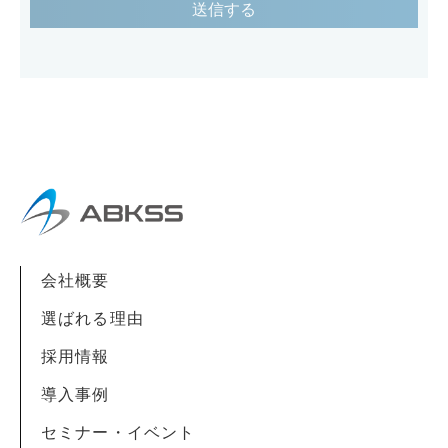
お客様の個人情報は下記の目的に使用させて
いただきます。下記の目的以外で個人情報を
使用する場合は、改めて目的をお知らせし、
お客様の同意を得た上で使用いたします。ま
た、お客様が個人情報の提供を拒否された場
合は、弊社が提供するサービスがお受けでき
なくなる場合がございます。
1. メール/お電話による商品のご案内・ご提
会社概要
案
2. 案内資料・請求書等の送付
選ばれる理由
3. 商品・サービスの正確な提供
採用情報
導入事例
セミナー・イベント