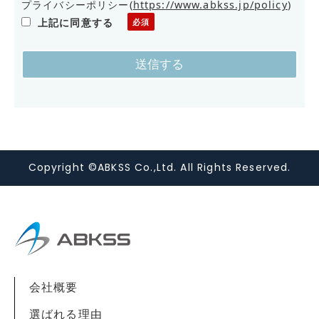
プライバシーポリシー
(
https://www.abkss.jp/policy
)
上記に同意する
個人情報の利用目的について
お客様の個人情報は下記の目的に使用させていただき
ます。下記の目的以外で個人情報を使用する場合は、
改めて目的をお知らせし、お客様の同意を得た上で使
用いたします。また、お客様が個人情報の提供を拒否
された場合は、弊社が提供するサービスがお受けでき
なくなる場合がございます。
Copyright ©ABKSS Co.,Ltd. All Rights Reserved.
1. メール/お電話による商品のご案内・ご提案
2. 案内資料・請求書等の送付
3. 商品・サービスの正確な提供
■弊社は、お客さまの個人情報を、 スターティアレイ
ズ株式会社と共同利用します。 スターティアレイズ
会社概要
株式会社ではお客さまの情報を以下プライバシーポリ
シーに従い適切に適切に取り扱います。
選ばれる理由