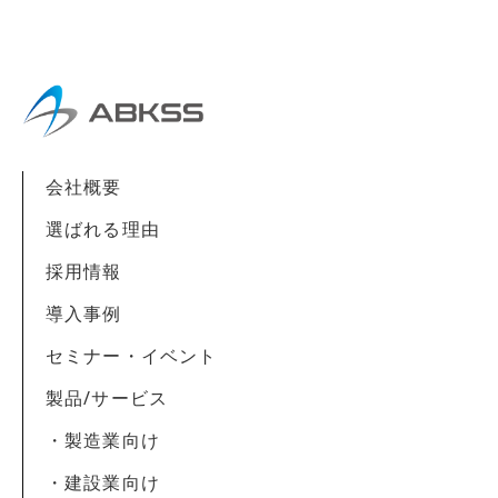
お客様の同意を得た上で使用いたします。ま
た、お客様が個人情報の提供を拒否された場
合は、弊社が提供するサービスがお受けでき
なくなる場合がございます。
1. メール/お電話による商品のご案内・ご提
会社概要
案
2. 案内資料・請求書等の送付
選ばれる理由
3. 商品・サービスの正確な提供
採用情報
導入事例
セミナー・イベント
製品/サービス
・製造業向け
・建設業向け