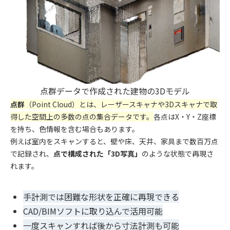
点群データで作成された建物の3Dモデル
点群
（
Point Cloud
）とは、レーザースキャナや
3D
スキャナで取
得した空間上の多数の点の集合データです。
各点は
X
・
Y
・
Z
座標
を持ち、色情報を含む場合もあります。
例えば室内をスキャンすると、壁や床、天井、家具まで数百万点
で記録され、
点で構成された「
3D
写真」
のような状態で再現さ
れます。
手計測では困難な形状を正確に再現できる
CAD/BIM
ソフトに取り込んで活用可能
一度スキャンすれば後から寸法計測も可能