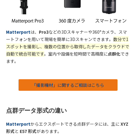
Matterport
は、
Pro3
などの3Dスキャナー
や360°
カメラ、スマ
ートフォンを用いて現場を簡単に
3D
スキャンできます。
数分で
1
スポットを撮影し、複数の位置から取得したデータをクラウドで
自動で統合可能です
。室内や設備を短時間で高精度に
点群化
でき
ます。
「撮影機材」に関するご相談はこちら
点群データ形式の違い
Matterport
からエクスポートできる点群データには、主に
XYZ
形式
と
E57
形式
があります。