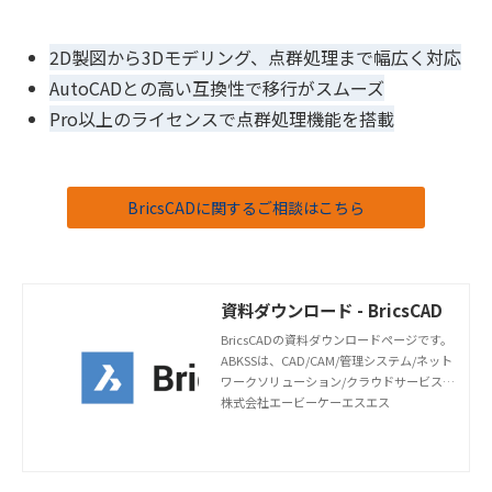
2D
製図から
3D
モデリング、点群処理まで幅広く対応
AutoCAD
との高い互換性で移行がスムーズ
Pro
以上のライセンスで点群処理機能を搭載
BricsCADに関するご相談はこちら
資料ダウンロード - BricsCAD
BricsCADの資料ダウンロードページです。
ABKSSは、CAD/CAM/管理システム/ネット
ワークソリューション/クラウドサービスの
専門知識や豊富な経験を兼ね備えておりま
株式会社エービーケーエスエス
す。貴社の最良のパートナーとして伴走し
ます。