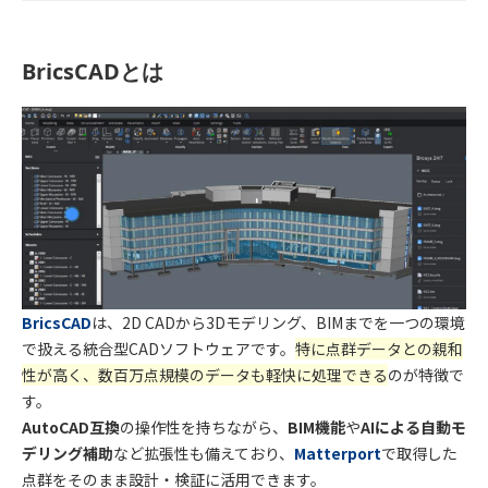
BricsCADとは
BricsCAD
は、2D CADから3Dモデリング、BIMまでを一つの環境
で扱える統合型CADソフトウェアです。
特に点群データとの親和
性が高く、数百万点規模のデータも軽快に処理できる
のが特徴で
す。
AutoCAD互換
の操作性を持ちながら、
BIM機能
や
AIによる自動モ
デリング補助
など拡張性も備えており、
Matterport
で取得した
点群をそのまま設計・検証に活用できます。