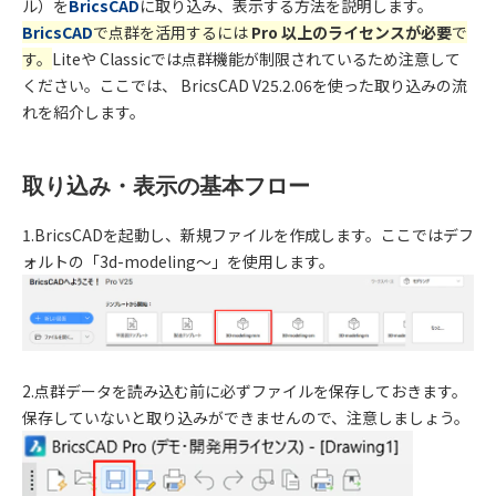
ル）を
BricsCAD
に取り込み、表示する方法を説明します。
BricsCAD
で点群を活用するには
Pro
以上のライセンスが必要
で
す。
Lite
や
Classic
では点群機能が制限されているため注意して
ください。ここでは、
BricsCAD V25.2.06
を使った取り込みの流
れを紹介します。
取り込み・表示の基本フロー
1.BricsCAD
を起動し、新規ファイルを作成します。ここではデフ
ォルトの「
3d-modeling
～」を使用します。
2.
点群データを読み込む前に必ずファイルを保存しておきます。
保存していないと取り込みができませんので、注意しましょう。