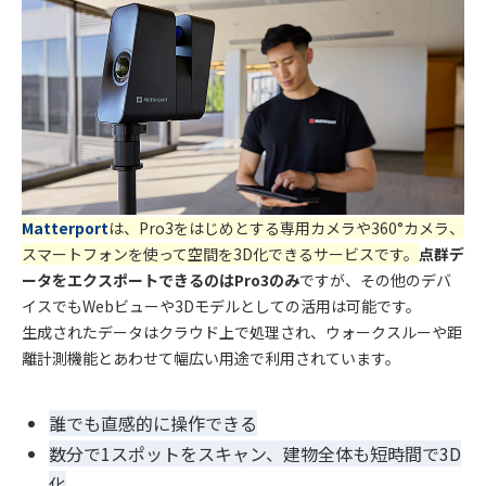
Matterport
は、Pro3をはじめとする専用カメラや360°カメラ、
スマートフォンを使って空間を3D化できるサービスです。
点群デ
ータをエクスポートできるのはPro3のみ
ですが、その他のデバ
イスでもWebビューや3Dモデルとしての活用は可能です。
生成されたデータはクラウド上で処理され、ウォークスルーや距
離計測機能とあわせて幅広い用途で利用されています。
誰でも直感的に操作できる
数分で
1
スポットをスキャン、建物全体も短時間で
3D
化