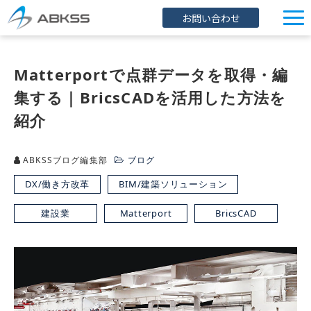
お問い合わせ
企業情報
Matterportで点群データを取得・編
製品/FAQ
集する｜BricsCADを活用した方法を
サービス
紹介
オンラインストア
イベント・セミナー
ABKSSブログ編集部
ブログ
DX/働き方改革
BIM/建築ソリューション
ブログ
建設業
Matterport
BricsCAD
導入事例