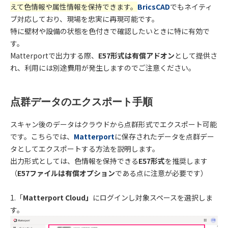
えて色情報や属性情報を保持できます。
BricsCAD
でもネイティ
ブ対応しており、現場を忠実に再現可能です。
特に壁材や設備の状態を色付きで確認したいときに特に有効で
す。
Matterportで出力する際、
E57形式は有償アドオン
として提供さ
れ、利用には別途費用が発生しますのでご注意ください。
点群データのエクスポート手順
スキャン後のデータはクラウドから点群形式でエクスポート可能
です。こちらでは、
Matterport
に保存されたデータを点群デー
タとしてエクスポートする方法を説明します。
出力形式としては、色情報を保持できる
E57
形式
を推奨します
（
E57ファイルは有償オプション
である点に注意が必要です）
1.「
Matterport Cloud」
にログインし対象スペースを選択しま
す。