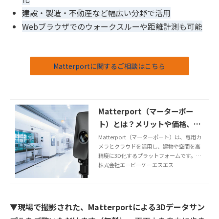
建設・製造・不動産など幅広い分野で活用
Web
ブラウザでのウォークスルーや距離計測も可能
Matterportに関するご相談はこちら
Matterport（マーターポー
ト）とは？メリットや価格、活
用方法まで解説 | 株式会社エー
Matterport（マーターポート）は、専用カ
メラとクラウドを活用し、建物や空間を高
ビーケーエスエス
精度に3D化するプラットフォームです。不
動産や建設、観光など幅広い業界で活用さ
株式会社エービーケーエスエス
れており、本記事ではその概要から導入メ
リット、価格、具体的な活用方法まで詳し
く解説していきます。
▼
現場で撮影された、Matterportによる3Dデータサン