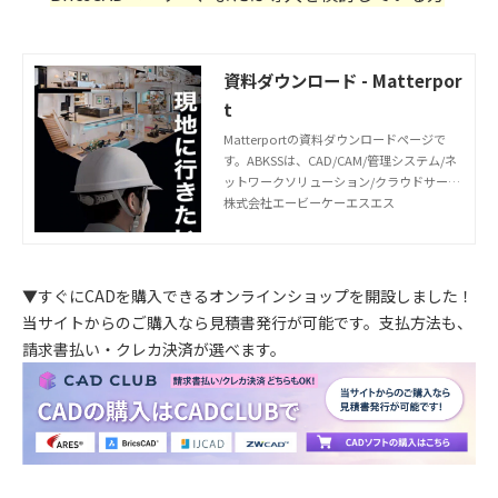
資料ダウンロード - Matterpor
t
Matterportの資料ダウンロードページで
す。ABKSSは、CAD/CAM/管理システム/ネ
ットワークソリューション/クラウドサービ
スの専門知識や豊富な経験を兼ね備えてお
株式会社エービーケーエスエス
ります。貴社の最良のパートナーとして伴
走します。
▼すぐにCADを購入できるオンラインショップを開設しました！
当サイトからのご購入なら見積書発行が可能です。支払方法も、
請求書払い・クレカ決済が選べます。