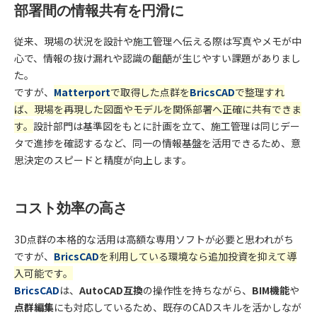
部署間の情報共有を円滑に
従来、現場の状況を設計や施工管理へ伝える際は写真やメモが中
心で、情報の抜け漏れや認識の齟齬が生じやすい課題がありまし
た。
ですが、
Matterport
で取得した点群を
BricsCAD
で整理すれ
ば、現場を再現した図面やモデルを関係部署へ正確に共有できま
す。
設計部門は基準図をもとに計画を立て、施工管理は同じデー
タで進捗を確認するなど、同一の情報基盤を活用できるため、意
思決定のスピードと精度が向上します。
コスト効率の高さ
3D点群の本格的な活用は高額な専用ソフトが必要と思われがち
ですが、
BricsCAD
を利用している環境なら追加投資を抑えて導
入可能です。
BricsCAD
は、
AutoCAD互換
の操作性を持ちながら、
BIM機能
や
点群編集
にも対応しているため、既存のCADスキルを活かしなが