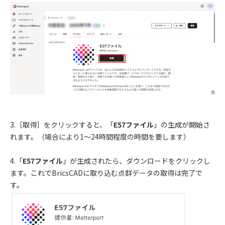
3.［取得］をクリックすると、「
E57
ファイル
」の生成が開始さ
れます。（場合により
1
～
24
時間程度の時間を要します）
4.「
E57
ファイル
」が生成されたら、ダウンロードをクリックし
ます。
これでBricsCAD
に取り込む点群データの取得は完了で
す。