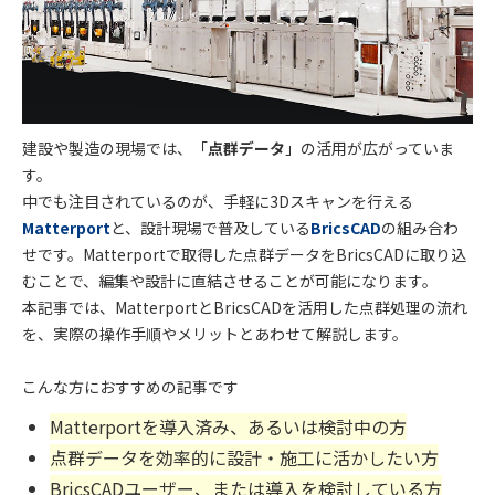
建設や製造の現場では、「
点群データ
」の活用が広がっていま
す。
中でも注目されているのが、
手軽に3Dスキャンを行える
Matterport
と、設計現場で普及している
BricsCAD
の組み合わ
せ
です。
Matterport
で取得した点群データを
BricsCAD
に取り込
むことで、編集や設計に直結させることが可能になります。
本記事では、
Matterport
と
BricsCAD
を活用した点群処理の流れ
を、実際の操作手順やメリットとあわせて解説します。
こんな方におすすめの記事です
Matterport
を導入済み、あるいは検討中の方
点群データを効率的に設計・施工に活かしたい方
BricsCAD
ユーザー、または導入を検討している方