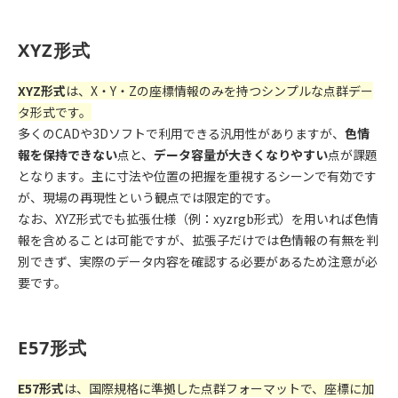
XYZ形式
XYZ
形式
は、
X
・
Y
・
Z
の座標情報のみを持つシンプルな点群デー
タ形式です。
多くの
CAD
や
3D
ソフトで利用できる汎用性がありますが、
色情
報を保持できない
点と、
データ容量が大きくなりやすい
点が課題
となります。主に寸法や位置の把握を重視するシーンで有効です
が、現場の再現性という観点では限定的です。
なお、
XYZ
形式でも拡張仕様（例：
xyzrgb
形式）を用いれば色情
報を含めることは可能ですが、拡張子だけでは色情報の有無を判
別できず、実際のデータ内容を確認する必要があるため注意が必
要です。
E57形式
E57形式
は、国際規格に準拠した点群フォーマットで、座標に加