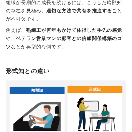
組織が長期的に成長を続けるには、こうした暗黙知
の存在を見極め、
適切な方法で共有を推進する
こと
が不可欠です。
例えば、
熟練工が何年もかけて体得した手先の感覚
や、
ベテラン営業マンの顧客との信頼関係構築のコ
ツ
などが典型的な例です。
形式知との違い