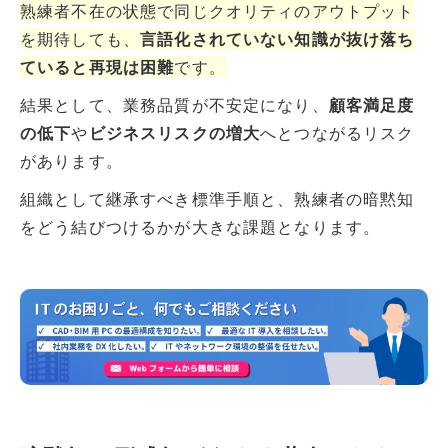
熟練者不在の状態で同じクオリティのアウトプット
を期待しても、
言語化されていない知識が抜け落ち
ていると再現は困難
です。
結果として、業務品質が不安定になり、
顧客満足度
の低下
や
ビジネスリスクの増大
へとつながるリスク
があります。
組織として継承すべき標準手順と、熟練者の暗黙知
をどう結びつけるかが大きな課題となります。