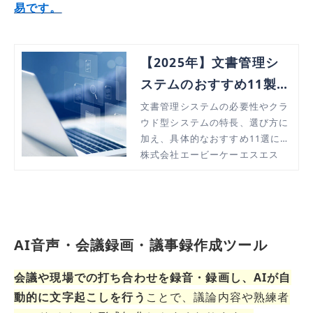
易です。
【2025年】文書管理シ
ステムのおすすめ11製品
｜導入メリットや選び方
文書管理システムの必要性やクラ
ウド型システムの特長、選び方に
を解説
加え、具体的なおすすめ11選につ
いて詳しく解説。
株式会社エービーケーエスエス
AI音声・会議録画・議事録作成ツール
会議や現場での打ち合わせを録音・録画し、AIが自
動的に文字起こしを行う
ことで、議論内容や熟練者