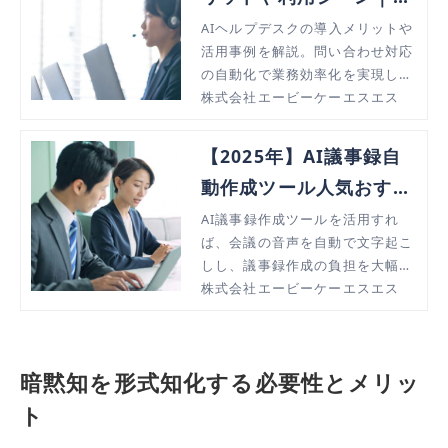
Qやチャットボットで業
AIヘルプデスクの導入メリットや
活用事例を解説。問い合わせ対応
務効率化
の自動化で業務効率化を実現し、
企業の負担を軽減できます。従来
株式会社エービーケーエスエス
のチャットボットでは難しかった
複雑な質問にも、自然言語処理を
【2025年】AI議事録自
活用して柔軟に対応。導入を検討
動作成ツール人気おすす
している方はぜひご覧ください。
め13製品徹底比較
AI議事録作成ツールを活用すれ
ば、会議の音声を自動で文字起こ
しし、議事録作成の負担を大幅に
軽減できます。本記事では、おす
株式会社エービーケーエスエス
すめツールの比較や機能、導入の
メリット・デメリット、選び方の
ポイントまで詳しく解説します。
暗黙知を形式知化する必要性とメリッ
ト