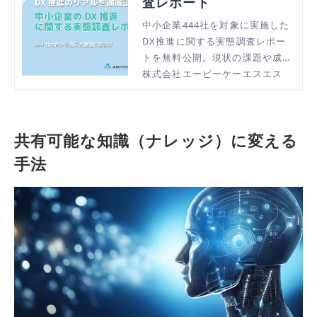
査レポート
中小企業444社を対象に実施した
DX推進に関する実態調査レポー
トを無料公開。現状の課題や成功
のヒントをまとめた資料をダウン
株式会社エービーケーエスエス
ロードいただけます。
共有可能な知識（ナレッジ）に変える
手法