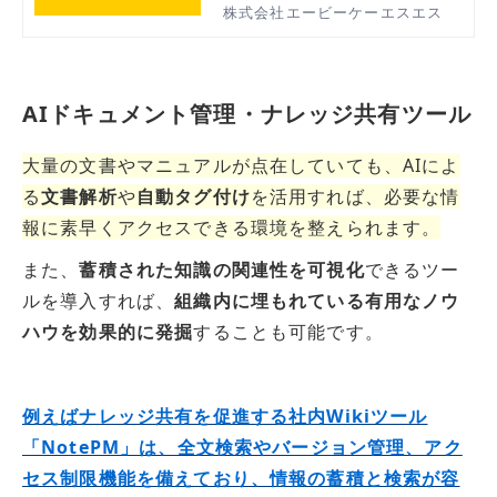
存資産を活用し、様々な情報源か
株式会社エービーケーエスエス
ら回答可能なAIチャットボットで
す。学習させた内容から問合せ内
容に合わせ自動で回答を表示しま
AIドキュメント管理・ナレッジ共有ツール
す。
大量の文書やマニュアルが点在していても、AIによ
る
文書解析
や
自動タグ付け
を活用すれば、必要な情
報に素早くアクセスできる環境を整えられます。
また、
蓄積された知識の関連性を可視化
できるツー
ルを導入すれば、
組織内に埋もれている有用なノウ
ハウを効果的に発掘
することも可能です。
例えばナレッジ共有を促進する社内Wikiツール
「NotePM」は、全文検索やバージョン管理、アク
セス制限機能を備えており、情報の蓄積と検索が容