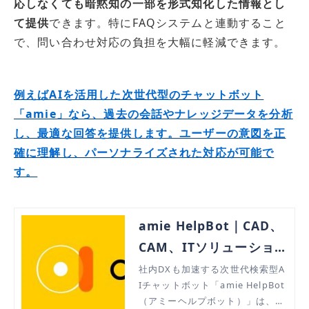
応しなくても暗黙知の一部を形式知化した情報とし
て提供
できます。特にFAQシステムと連動すること
で、問い合わせ対応の負担を大幅に軽減できます。
例えばAIを活用した次世代型のチャットボット
「amie」なら、過去の会話やナレッジデータを分析
し、最適な回答を提供します。ユーザーの意図を正
確に理解し、パーソナライズされた対応が可能で
す。
amie HelpBot｜CAD、
CAM、ITソリューション
のABKSS
社内DXも加速する次世代検索型A
Iチャットボット「amie HelpBot
（アミーヘルプボット）」は、既