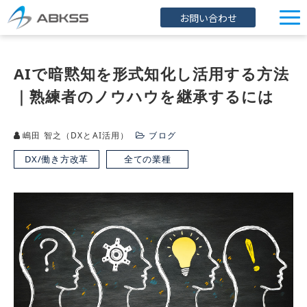
お問い合わせ
企業情報
AIで暗黙知を形式知化し活用する方法
製品/FAQ
｜熟練者のノウハウを継承するには
サービス
オンラインストア
嶋田 智之（DXとAI活用）
ブログ
イベント・セミナー
DX/働き方改革
全ての業種
ブログ
導入事例