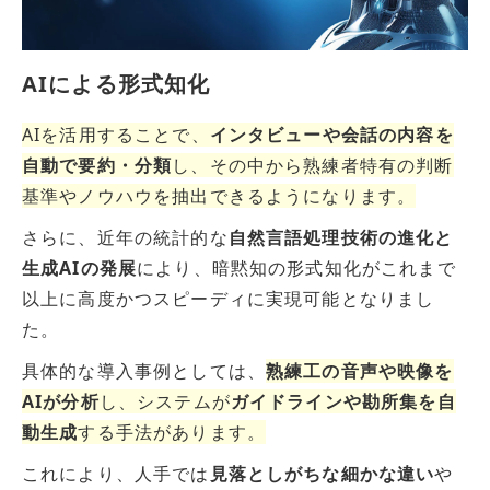
AIによる形式知化
AIを活用することで、
インタビューや会話の内容を
自動で要約・分類
し、その中から熟練者特有の判断
基準やノウハウを抽出できるようになります。
さらに、近年の統計的な
自然言語処理技術の進化と
生成AIの発展
により、暗黙知の形式知化がこれまで
以上に高度かつスピーディに実現可能となりまし
た。
具体的な導入事例としては、
熟練工の音声や映像を
AIが分析
し、システムが
ガイドラインや勘所集を自
動生成
する手法があります。
これにより、人手では
見落としがちな細かな違い
や