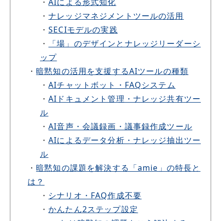
・
AIによる形式知化
・
ナレッジマネジメントツールの活用
・
SECIモデルの実践
・
「場」のデザインとナレッジリーダーシ
ップ
・
暗黙知の活用を支援するAIツールの種類
・
AIチャットボット・FAQシステム
・
AIドキュメント管理・ナレッジ共有ツー
ル
・
AI音声・会議録画・議事録作成ツール
・
AIによるデータ分析・ナレッジ抽出ツー
ル
・
暗黙知の課題を解決する「amie」の特長と
は？
・
シナリオ・FAQ作成不要
・
かんたん2ステップ設定