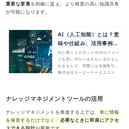
重要な要素
を的確に捉え、より精度の高い知識共有
が可能になります。
AI（人工知能）とは？意
味や仕組み、活用事例を
簡単解説！
AIと聞くとロボットやSFのイメー
ジを思い浮かべる方もいるかもし
れませんが、実際には金融取引や
自動翻訳、医療の画像診断など、
株式会社エービーケーエスエス
いまや幅広い分野で不可欠な存在
となっています。本記事では、AI
の基礎知識や得意・不得意分野、
ナレッジマネジメントツールの活用
実際の活用事例などを分かりやす
く解説します。
ナレッジマネジメントを推進する上では、
単に情報
を保管するだけでなく、
必要なときに即座にアクセ
スできる設計
が重要です。