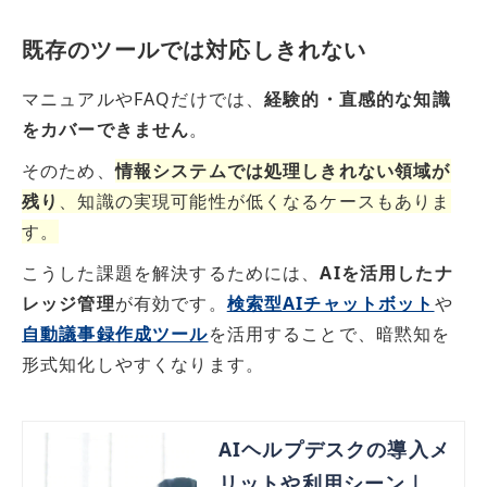
既存のツールでは対応しきれない
マニュアルやFAQだけでは、
経験的・直感的な知識
をカバーできません
。
そのため、
情報システムでは処理しきれない領域が
残り
、知識の実現可能性が低くなるケースもありま
す。
こうした課題を解決するためには、
AIを活用したナ
レッジ管理
が有効です。
検索型AIチャットボット
や
自動議事録作成ツール
を活用することで、暗黙知を
形式知化しやすくなります。
AIヘルプデスクの導入メ
リットや利用シーン｜FA