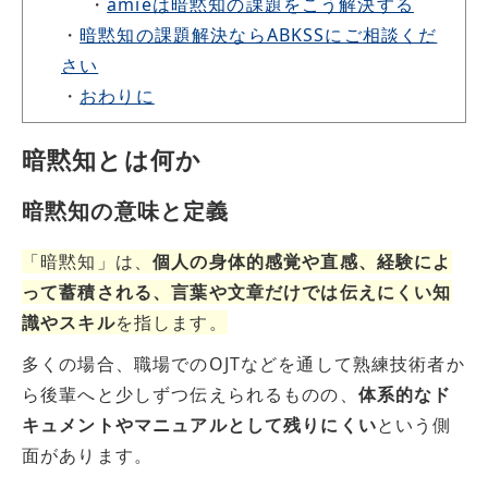
・
amieは暗黙知の課題をこう解決する
・
暗黙知の課題解決ならABKSSにご相談くだ
さい
・
おわりに
暗黙知とは何か
暗黙知の意味と定義
「暗黙知」は、
個人の身体的感覚や直感、経験によ
って蓄積される、言葉や文章だけでは伝えにくい知
識やスキル
を指します。
多くの場合、職場でのOJTなどを通して熟練技術者か
ら後輩へと少しずつ伝えられるものの、
体系的なド
キュメントやマニュアルとして残りにくい
という側
面があります。