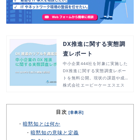
DX推進に関する実態調
査レポート
中小企業444社を対象に実施した
DX推進に関する実態調査レポー
トを無料公開。現状の課題や成功
のヒントをまとめた資料をダウン
株式会社エービーケーエスエス
ロードいただけます。
目次
[非表示]
・
暗黙知とは何か
・
暗黙知の意味と定義