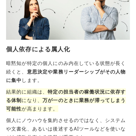
個人依存による属人化
暗黙知が特定の個人にのみ内在している状態が長く
続くと、
意思決定や業務リーダーシップがその人物
に集中
します。
結果的に組織は、
特定の担当者の稼働状況に依存す
る体制
になり、
万が一のときに業務が滞ってしまう
可能性
が高まります。
個人にノウハウを集約させるのではなく、システム
や文書化、あるいは後述するAIツールなどを使いな