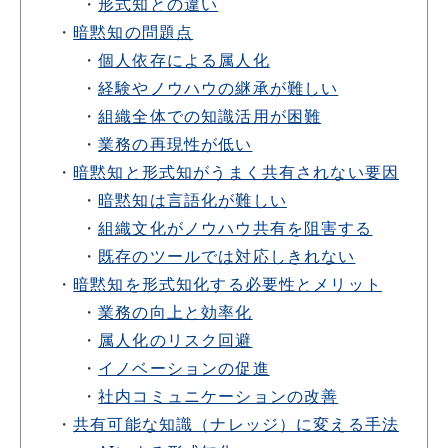
・
形式知との違い
・
暗黙知の問題点
・
個人依存による属人化
・
経験やノウハウの継承が難しい
・
組織全体での知識活用が困難
・
業務の再現性が低い
・
暗黙知と形式知がうまく共有されない要因
・
暗黙知は言語化が難しい
・
組織文化がノウハウ共有を阻害する
・
既存のツールでは対応しきれない
・
暗黙知を形式知化する必要性とメリット
・
業務の向上と効率化
・
属人化のリスク回避
・
イノベーションの促進
・
社内コミュニケーションの改善
・
共有可能な知識（ナレッジ）に変える手法