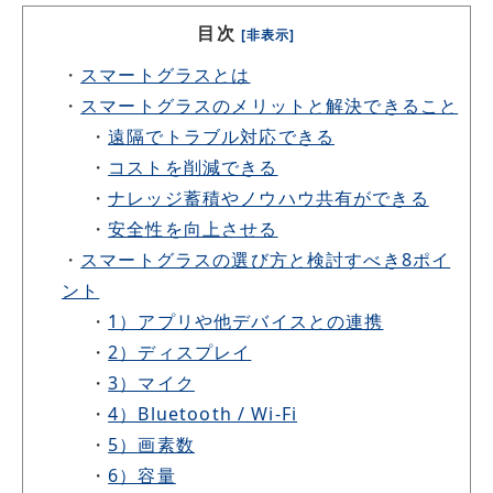
現しています。
目次
[非表示]
・
スマートグラスとは
・
スマートグラスのメリットと解決できること
・
遠隔でトラブル対応できる
・
コストを削減できる
・
ナレッジ蓄積やノウハウ共有ができる
・
安全性を向上させる
・
スマートグラスの選び方と検討すべき8ポイ
ント
・
1）アプリや他デバイスとの連携
・
2）ディスプレイ
・
3）マイク
・
4）Bluetooth / Wi-Fi
・
5）画素数
・
6）容量