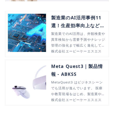
製造業のAI活用事例11
選！生産効率向上などメ
リットや導入状況を解説
製造業でのAI活用は、外観検査や
異常検知から需要予測やナレッジ
管理の強化まで幅広く進化してい
ます。本記事では、そのメリット
株式会社エービーケーエスエス
や導入事例を紹介し、製造業の革
新を解説します。
Meta Quest3｜製品情
報 - ABKSS
MetaQuest3 はビジネスシーン
でも活用が進んでいます。 医療
や教育現場をはじめ、製造業や建
設業での設計シミュレーション、
株式会社エービーケーエスエス
警察や軍隊の訓練など、これまで
の常識を超えた新しい働き方を実