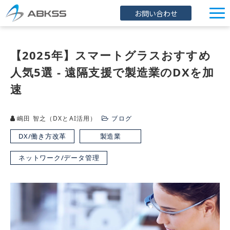
お問い合わせ
企業情報
【2025年】スマートグラスおすすめ
製品/FAQ
人気5選 - 遠隔支援で製造業のDXを加
サービス
速
オンラインストア
イベント・セミナー
嶋田 智之（DXとAI活用）
ブログ
DX/働き方改革
製造業
ブログ
ネットワーク/データ管理
導入事例