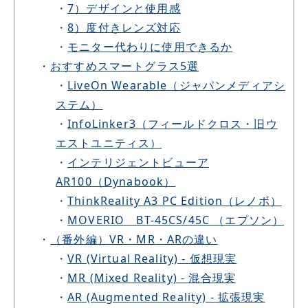
・
7）デザインと使用感
・
8）度付きレンズ対応
・
モニター代わりに使用できるか
・
おすすめスマートグラス5選
・
LiveOn Wearable（ジャパンメディアシ
ステム）
・
InfoLinker3（フィールドクロス・旧ウ
エストユニティス）
・
インテリジェントビューア
AR100（Dynabook）
・
ThinkReality A3 PC Edition（レノボ）
・
MOVERIO BT-45CS/45C （エプソン）
・
（番外編）VR・MR・ARの違い
・
VR (Virtual Reality) - 仮想現実
・
MR (Mixed Reality) - 混合現実
・
AR (Augmented Reality) - 拡張現実