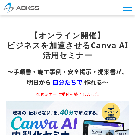
企業情報
【オンライン開催】
製品/FAQ
ビジネスを加速させるCanva AI
サービス
活用セミナー
オンラインストア
イベント・セミナー
～手順書・施工事例・安全掲示・提案書が、
明日から
自分たちで
作れる～
ブログ
本セミナーは受付を終了しました