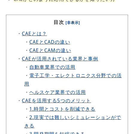
目次
[非表示]
・
CAEとは？
・
CAEとCADの違い
・
CAEとCAMの違い
・
CAEが活用されている業界と事例
・
自動車業界での活用
・
電子工学・エレクトロニクス分野での活
用
・
ヘルスケア業界での活用
・
CAEを活用する5つのメリット
・
1.時間とコストを削減できる
・
2.現実では難しいシミュレーションがで
きる
・
3.開発期間を短縮できる