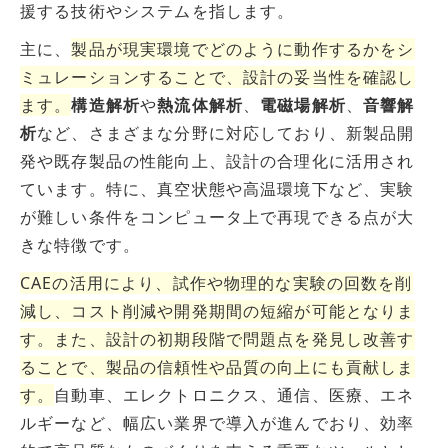
援する技術やシステムを指します。
主に、
製品が現実環境でどのように動作するかをシ
ミュレーションすることで、設計の妥当性を確認し
ます。
構造解析
や
熱流体解析
、
電磁場解析
、
音響解
析
など、さまざまな分野に対応しており、新製品開
発や既存製品の性能向上、設計の合理化に活用され
ています。特に、真空状態や高温環境下など、実験
が難しい条件をコンピュータ上で再現できる点が大
きな特徴です。
CAEの活用により、試作や物理的な実験の回数を削
減し、コスト削減や開発期間の短縮が可能となりま
す。また、設計の初期段階で問題点を発見し改善す
ることで、製品の信頼性や品質の向上にも貢献しま
す。
自動車、エレクトロニクス、通信、医療、エネ
ルギーなど、幅広い業界で導入が進んでおり、効率