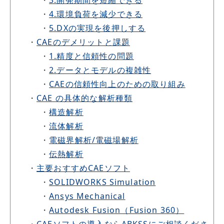
・
4.環境負荷を減少できる
・
5.DXの実現を後押しする
・
CAEのデメリットと課題
・
1.精度と信頼性の問題
・
2.データとモデルの複雑性
・
CAEの信頼性向上のための取り組み
・
CAE の具体的な解析種類
・
構造解析
・
流体解析
・
電磁界解析/電磁場解析
・
伝熱解析
・
主要おすすめCAEソフト
・
SOLIDWORKS Simulation
・
Ansys Mechanical
・
Autodesk Fusion（Fusion 360）
・
CAEソフトの導入ならABKSSにご相談くださ