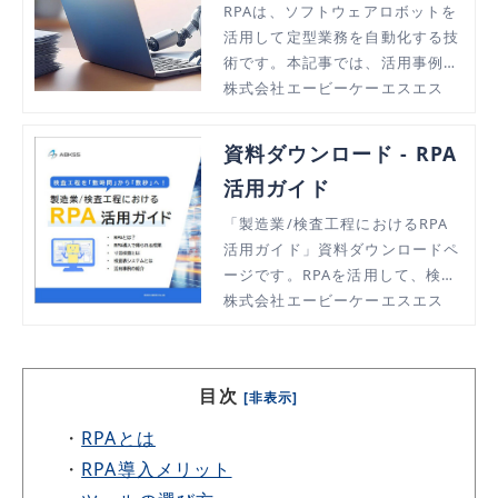
ト、主要ツールまで紹介
RPAは、ソフトウェアロボットを
活用して定型業務を自動化する技
術です。本記事では、活用事例、
導入するメリット・デメリット、
株式会社エービーケーエスエス
主要なRPAツールの紹介など、RP
Aについて総合的に解説します。
資料ダウンロード - RPA
活用ガイド
「製造業/検査工程におけるRPA
活用ガイド」資料ダウンロードペ
ージです。RPAを活用して、検査
工程を「数時間」から「数秒」に
株式会社エービーケーエスエス
短縮しませんか。RPAの概要か
ら、RPA導入で得られる成果、検
査表システムのご紹介、実際の活
目次
[非表示]
用事例など幅広く説明いたしま
す。
・
RPAとは
・
RPA導入メリット