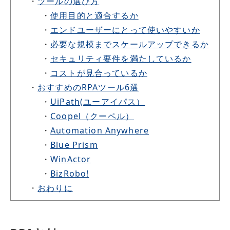
・
ツールの選び方
・
使用目的と適合するか
・
エンドユーザーにとって使いやすいか
・
必要な規模までスケールアップできるか
・
セキュリティ要件を満たしているか
・
コストが見合っているか
・
おすすめのRPAツール6選
・
UiPath(ユーアイパス）
・
Coopel（クーペル）
・
Automation Anywhere
・
Blue Prism
・
WinActor
・
BizRobo!
・
おわりに