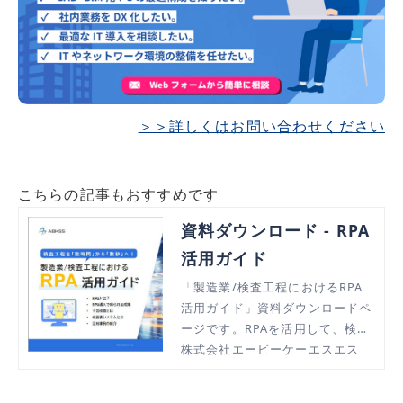
＞＞詳しくはお問い合わせください
こちらの記事もおすすめです
資料ダウンロード - RPA
活用ガイド
「製造業/検査工程におけるRPA
活用ガイド」資料ダウンロードペ
ージです。RPAを活用して、検査
工程を「数時間」から「数秒」に
株式会社エービーケーエスエス
短縮しませんか。RPAの概要か
ら、RPA導入で得られる成果、検