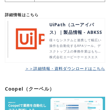
詳細情報はこちら
UiPath（ユーアイパ
ス）｜製品情報 - ABKSS
様々なシステムと連携して幅広い
操作を自動化するRPAツール。デ
スクトップ上の事務作業はもちろ
ん、Webアプリやブラウザからの
株式会社エービーケーエスエス
データ取得など、繰り返しの定型
＞＞詳細情報・資料ダウンロードはこちら
業務や大量のデータ処理を自動化
し、生産性向上に貢献。
Coopel（クーペル）