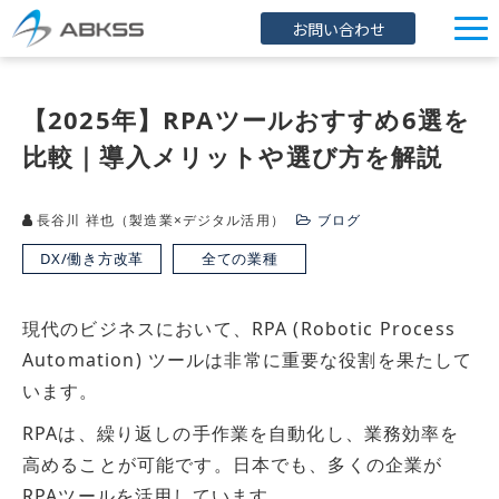
お問い合わせ
企業情報
【2025年】RPAツールおすすめ6選を
製品/FAQ
比較｜導入メリットや選び方を解説
サービス
オンラインストア
長谷川 祥也（製造業×デジタル活用）
ブログ
イベント・セミナー
DX/働き方改革
全ての業種
ブログ
現代のビジネスにおいて、RPA (Robotic Process
導入事例
Automation) ツールは非常に重要な役割を果たして
います。
RPAは、繰り返しの手作業を自動化し、業務効率を
高めることが可能です。日本でも、多くの企業が
RPAツールを活用しています。