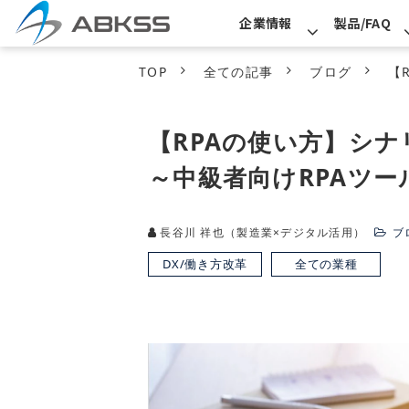
企業情報
製品/FAQ
TOP
全ての記事
ブログ
【
【RPAの使い方】シ
～中級者向けRPAツール“
長谷川 祥也（製造業×デジタル活用）
ブ
DX/働き方改革
全ての業種