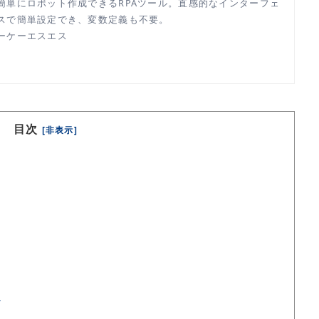
簡単にロボット作成できるRPAツール。直感的なインターフェ
スで簡単設定でき、変数定義も不要。
ーケーエスエス
目次
[非表示]
て