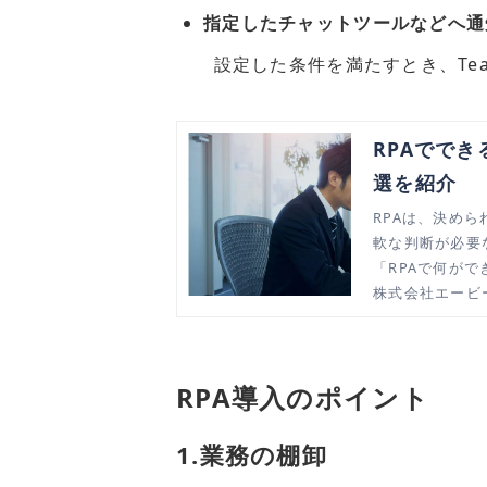
指定したチャットツールなどへ通
設定した条件を満たすとき、Teamsや
RPAでで
選を紹介
RPAは、決め
軟な判断が必要
「RPAで何が
株式会社エービ
RPA導入のポイント
1.業務の棚卸