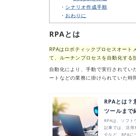
・
シナリオ作成手順
・
おわりに
RPAとは
RPAはロボティックプロセスオート
て、ルーチンプロセスを自動化する
自動化により、手動で実行されてい
ートなどの業務に掛けられていた時
RPAとは
ツールまで
RPAは、ソフ
記事では、活用
介など、RPA