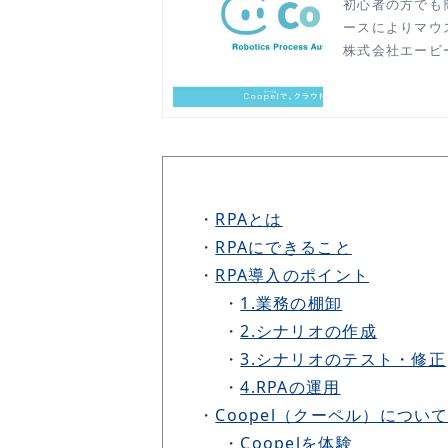
初心者の方でも
ースによりマウ
株式会社エービ
・
RPAとは
・
RPAにできること
・
RPA導入のポイント
・
1.業務の棚卸
・
2.シナリオの作成
・
3.シナリオのテスト・修正
・
4.RPAの運用
・
Coopel（クーペル）につい
・
Coopelを体験