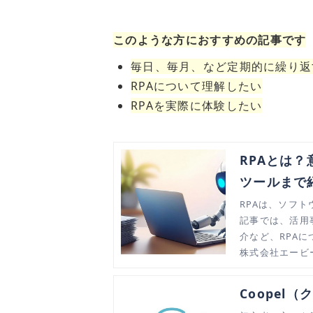
このような方におすすめの記事です
毎日、毎月、など定期的に繰り返
RPAについて理解したい
RPAを実際
に
体験したい
RPAとは
ツールまで
RPAは、ソフ
記事では、活用
介など、RPA
株式会社エービ
Coopel（