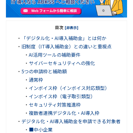
目次
[非表示]
・
「デジタル化・AI導入補助金」とは何か
・
旧制度（IT導入補助金）との違いと重視点
・
AI活用ツールの補助要件
・
サイバーセキュリティへの強化
・
5つの申請枠と補助額
・
通常枠
・
インボイス枠（インボイス対応類型）
・
インボイス枠（電子取引類型）
・
セキュリティ対策推進枠
・
複数者連携デジタル化・AI導入枠
・
デジタル化・AI導入補助金を申請できる対象者
・
■中小企業