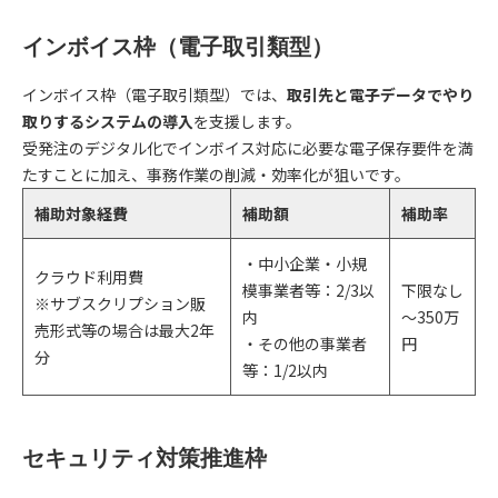
インボイス枠（電子取引類型）
インボイス枠（電子取引類型）では、
取引先と電子データでやり
取りするシステムの導入
を支援します。
受発注のデジタル化でインボイス対応に必要な電子保存要件を満
たすことに加え、事務作業の削減・効率化が狙いです。
補助対象経費
補助額
補助率
・中小企業・小規
クラウド利用費
模事業者等：2/3以
下限なし
※サブスクリプション販
内
～350万
売形式等の場合は最大2年
・その他の事業者
円
分
等：1/2以内
セキュリティ対策推進枠