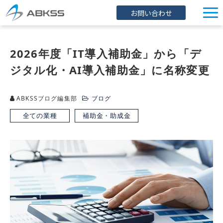
お問い合わせ
企業情報
2026年度「IT導入補助金」から「デ
製品/FAQ
ジタル化・AI導入補助金」に名称変更
サービス
オンラインストア
ABKSSブログ編集部
ブログ
イベント・セミナー
全ての業種
補助金・助成金
ブログ
導入事例