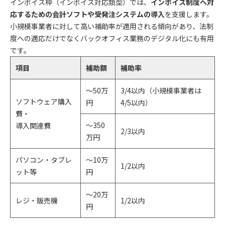
インボイス枠（インボイス対応類型）では、
インボイス制度へ対
応するための会計ソフトや受発注システムの導入
を支援します。
小規模事業者に対して高い補助率が適用される傾向があり、法制
度への適応だけでなくバックオフィス業務のデジタル化にも有用
です。
項目
補助額
補助率
～50万
3/4以内（小規模事業者は
ソフトウェア購入
円
4/5以内）
費・
～350
導入関連費
2/3以内
万円
パソコン・タブレ
～10万
1/2以内
ット等
円
～20万
レジ・販売機
1/2以内
円