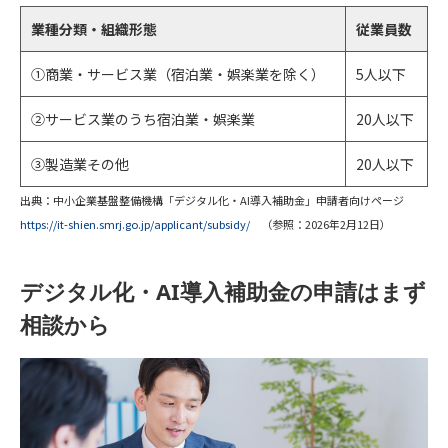
業種分類・組織形態
従業員数
①商業・サービス業（宿泊業・娯楽業を除く）
5人以下
②サービス業のうち宿泊業・娯楽業
20人以下
③製造業その他
20人以下
出典：中小企業基盤整備機構「デジタル化・AI導入補助金」申請者向けページ
https://it-shien.smrj.go.jp/applicant/subsidy/
（参照：2026年2月12日）
デジタル化・AI導入補助金の申請はまず
相談から