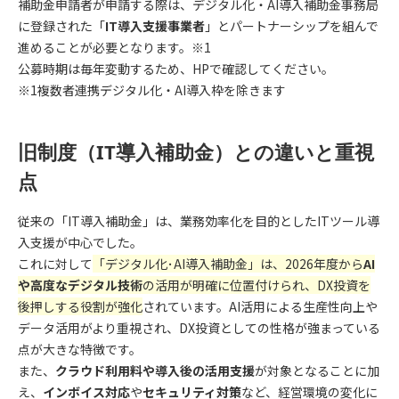
補助金申請者が申請する際は、デジタル化・AI導入補助金事務局
に登録された「
IT導入支援事業者
」とパートナーシップを組んで
進めることが必要となります。※1
公募時期は毎年変動するため、HPで確認してください。
※1複数者連携デジタル化・AI導入枠を除きます
旧制度（IT導入補助金）との違いと重視
点
従来の「IT導入補助金」は、業務効率化を目的としたITツール導
入支援が中心でした。
これに対して
「デジタル化･AI導入補助金」は、2026年度から
AI
や高度なデジタル技術
の活用が明確に位置付けられ、DX投資を
後押しする役割が強化
されています。AI活用による生産性向上や
データ活用がより重視され、DX投資としての性格が強まっている
点が大きな特徴です。
また、
クラウド利用料や導入後の活用支援
が対象となることに加
え、
インボイス対応
や
セキュリティ対策
など、経営環境の変化に