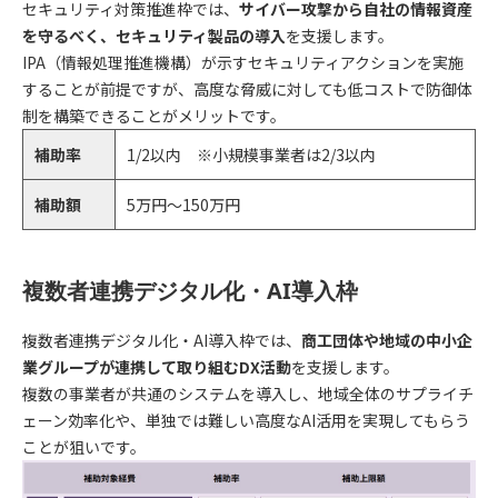
セキュリティ対策推進枠では、
サイバー攻撃から自社の情報資産
を守るべく、セキュリティ製品の導入
を支援します。
IPA（情報処理推進機構）が示すセキュリティアクションを実施
することが前提ですが、高度な脅威に対しても低コストで防御体
制を構築できることがメリットです。
補助率
1/2以内 ※小規模事業者は2/3以内
補助額
5万円～150万円
複数者連携デジタル化・AI導入枠
複数者連携デジタル化・AI導入枠では、
商工団体や地域の中小企
業グループが連携して取り組むDX活動
を支援します。
複数の事業者が共通のシステムを導入し、地域全体のサプライチ
ェーン効率化や、単独では難しい高度なAI活用を実現してもらう
ことが狙いです。