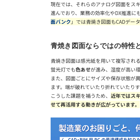
現在では、それらのアナログ図面をスキ
進んでおり、業務の効率化やDX推進に
面バンク
」では青焼き図面もCADデー
青焼き図面ならではの特性
青焼き図面は感光紙を用いて複写され
蛍光灯でも
色あせ
が進み、湿度が高い
また、図面ごとにサイズや保存状態が
ます。端が破れていたり折れていたりす
こうした課題を補うため、
近年ではスキ
せて再活用する動きが広がっています。