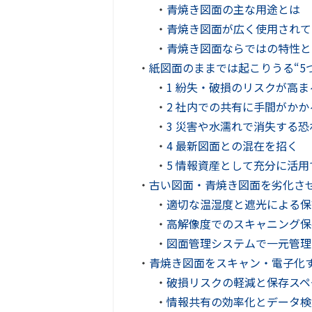
・
青焼き図面の主な用途とは
・
青焼き図面が広く使用されて
・
青焼き図面ならではの特性と
・
紙図面のままでは起こりうる“5
・
1 紛失・破損のリスクが高ま
・
2 社内での共有に手間がかか
・
3 災害や水濡れで消失する恐
・
4 最新図面との混在を招く
・
5 情報資産として充分に活
・
古い図面・青焼き図面を劣化さ
・
適切な温湿度と遮光による保
・
高解像度でのスキャニング保
・
図面管理システムで一元管理
・
青焼き図面をスキャン・電子化
・
破損リスクの軽減と保存スペ
・
情報共有の効率化とデータ検