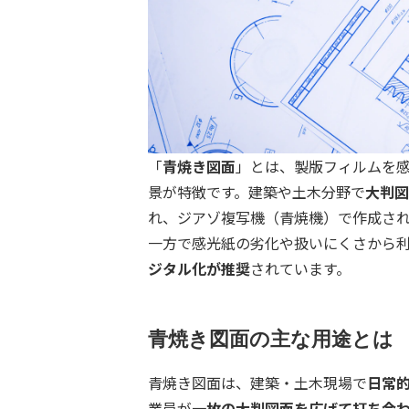
「
青焼き図面
」とは、製版フィルムを
景が特徴です。建築や土木分野で
大判図
れ、ジアゾ複写機（青焼機）で作成さ
一方で感光紙の劣化や扱いにくさから
ジタル化が推奨
されています。
青焼き図面の主な用途とは
青焼き図面は、建築・土木現場で
日常
業員が
一枚の大判図面を広げて打ち合