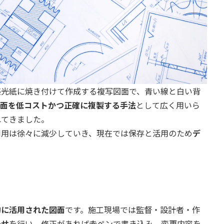
感光紙に焼き付けて作成する複写図面で、青い線と白い背
面を低コストかつ正確に複製する手法
として広く用いら
れてきました。
利用は徐々に減少していき、現在では保存と活用のため
デ
的に活用された図面
です。施工現場では監督・設計者・作
わせ
を行い、修正があれば赤ペンで書き込み、変更内容を