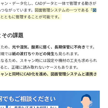
ャン・データ化し、CADデータと一体で管理する動きが
もつながっています。
図面管理システムの一つである「
図
タとともに管理することが可能です。
とその課題
るため、
光や湿気、酸素に弱く、長期保管に不向き
です。
環境では
紙の波打ち
や
カビの発生
も見られます。
異なるため、スキャン時には設定や機材の工夫も求められ
ると、正確に読み取れないケースもあります。
ャンと同時にCAD化を進め、図面管理システムと連携さ