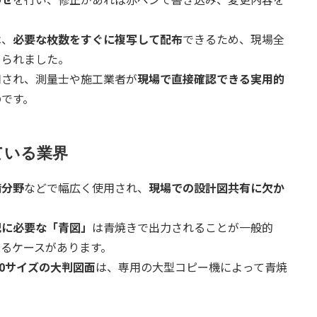
は、
必要な枚数をすぐに複写して配布
できるため、現場全
められました。
用され、測量士や施工業者が
現場で直接確認できる実用的
のです。
ている業界
備分野
などで幅広く使用され、
現場での設計図共有に欠か
記に必要な「青図」
は青焼きで出力されることが一般的
るケースがあります。
A0サイズの大判図面
は、専用の大型コピー機によって青焼