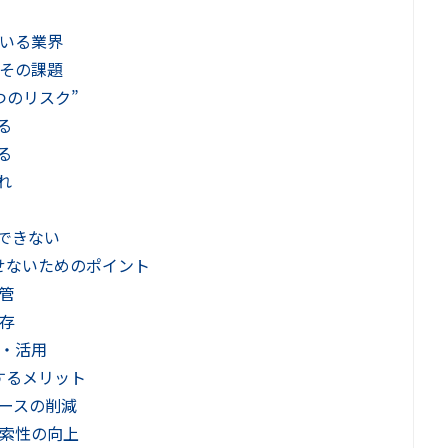
いる業界
その課題
つのリスク”
る
る
れ
用できない
せないためのポイント
管
存
・活用
するメリット
ースの削減
索性の向上