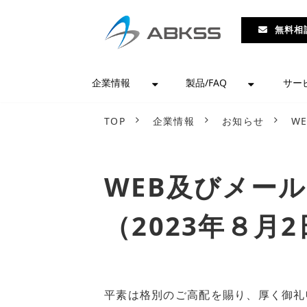
無料相
企業情報
製品/FAQ
サー
TOP
企業情報
お知らせ
W
WEB及びメー
（2023年８月
平素は格別のご高配を賜り、厚く御礼