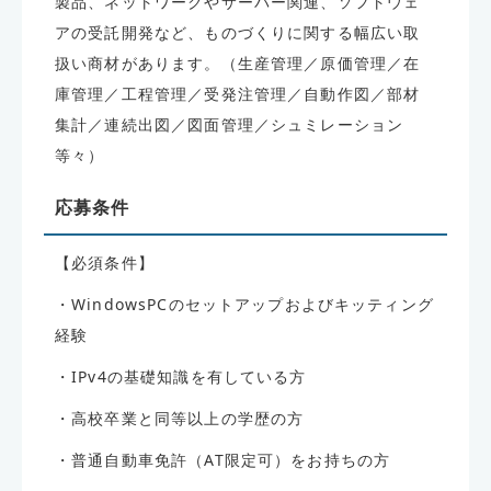
製品、ネットワークやサーバー関連、ソフトウェ
アの受託開発など、ものづくりに関する幅広い取
扱い商材があります。（生産管理／原価管理／在
庫管理／工程管理／受発注管理／自動作図／部材
集計／連続出図／図面管理／シュミレーション
等々）
応募条件
【必須条件】
・WindowsPCのセットアップおよびキッティング
経験
・IPv4の基礎知識を有している方
・高校卒業と同等以上の学歴の方
・普通自動車免許（AT限定可）をお持ちの方