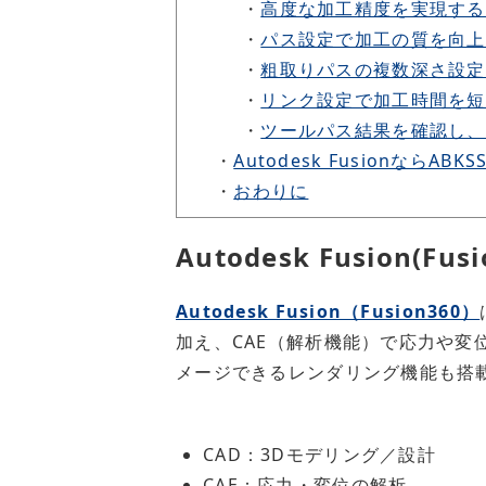
・
高度な加工精度を実現する
・
パス設定で加工の質を向上
・
粗取りパスの複数深さ設定
・
リンク設定で加工時間を短
・
ツールパス結果を確認し、
・
Autodesk FusionならA
・
おわりに
Autodesk Fusion(Fu
Autodesk Fusion（Fusion360）
加え、CAE（解析機能）で応力や変
メージできるレンダリング機能も搭
CAD：3Dモデリング／設計
CAE：応力・変位の解析