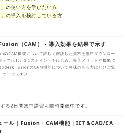
on360)」の使い方を学びたい方
on360)」の導入を検討している方
k Fusion（CAM） - 導入効果を結果で示す
 FusionのCAM機能について詳しく解説した資料を無料ダウンロー
覚えてほしい3つのポイントをはじめ、導入メリットや機能に
todesk FusionのCAM機能について興味のある方はぜひご覧
ーケーエスエス
習得する2日間集中講習も随時開催中です。
ール｜Fusion・CAM機能｜ICT＆CAD/CA
M