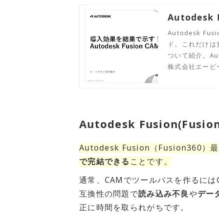
Autodes
Autodesk
ド。これだけは
ついて紹介。Au
ください。
株式会社エービ
Autodesk Fusion(Fu
Autodesk Fusion（Fusion3
で完結できる
ことです。
通常、CAMでツールパスを作るには
互換性の問題で
読み込み不良
や
デー
正に時間を取られがちです。