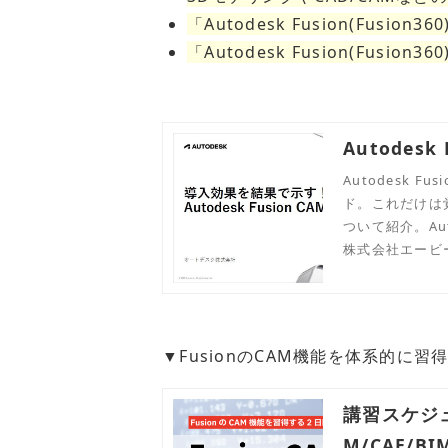
「Autodesk Fusion(Fusi
「Autodesk Fusion(Fusi
Autodes
Autodesk
ド。これだけは
ついて紹介。Au
ください。
株式会社エービ
▼FusionのCAM機能を体系的に
講習スケジュ
M/CAE/BI