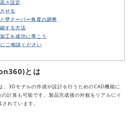
高さ設定
させる
と壁テーパー角度の調整
縮する方法
加工を成功に導こう
BKSSにご相談ください
sion360)とは
は、3Dモデルの作成や設計を行うためのCAD機能に
位の計算も可能です。製品完成後の外観をリアルにイ
載されています。