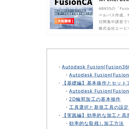
ABKSSの「Fu
ールパス作成、N
日間集中講習で
株式会社エービ
・
Autodesk Fusion(Fusion3
・
Autodesk Fusion(Fu
・
【基礎編】基本操作とセット
・
Autodesk Fusion(Fu
・
2D輪郭加工の基本操作
・
工具選択と新規工具の設定
・
【実践編】効率的な加工と高
・
効率的な取残し加工方法