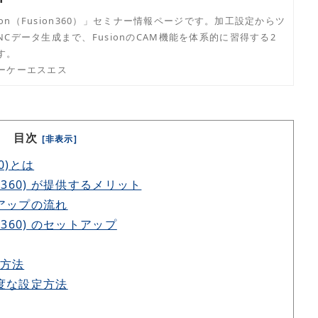
sion（Fusion360）」セミナー情報ページです。加工設定からツ
Cデータ生成まで、FusionのCAM機能を体系的に習得する2
す。
ーケーエスエス
目次
[非表示]
60)とは
sion360) が提供するメリット
アップの流れ
sion360) のセットアップ
方法
度な設定方法