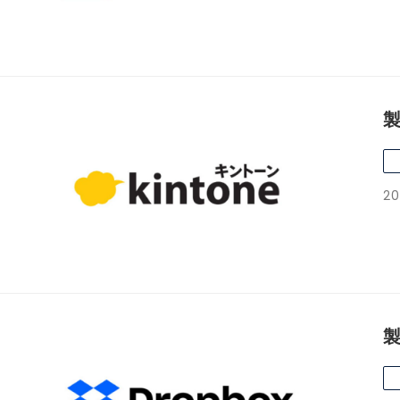
製
20
製