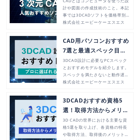
較｜特長や価格形態、選
CADとはコンピュータを使った設
計や図面の作成技術のこと。本記
び方を解説
事では3DCADソフトを価格帯別
（ハイエンド/ミドルレンジ/ロー
株式会社エービーケーエスエス
エンド）に紹介します。
CAD用パソコンおすすめ
7選と最適スペック目安
｜3Dモデリング・設計
3DCAD設計に必要なPCスペック
とおすすめモデルを紹介します。
スペックを満たさないと動作遅延
やデータが開けない等不具合が生
株式会社エービーケーエスエス
じる可能性があるので、最適スペ
ックを選びましょう。
3DCADおすすめ資格5
選！取得方法からメリッ
トまで徹底解説
3D CADの世界における主要な資
格5選を取り上げ、各資格の特長
や取得方法、取得後のメリットに