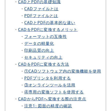
・
CADとPDFの基礎知識
・
CADファイルとは
・
PDFファイルとは
・
CADとPDFの基本的な違い
・
CADをPDFに変換するメリット
・
フォーマットの互換性
・
データの軽量化
・
印刷品質の向上
・
セキュリティの向上
・
CADをPDFに変換する方法
・
①CADソフトウェア内の変換機能を使用
・
PDFプリンタを利用する
・
③オンラインツールを活用
・
④専用の変換ソフトを使用する
・
CADからPDFへ変換する際の注意点
・
注意1: 図面の精度の確認