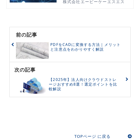
ついて詳しく解説します。
株式会社エービーケーエスエス
前の記事
PDFをCADに変換する方法｜メリット
と注意点をわかりやすく解説
次の記事
【2025年】法人向けクラウドストレ
ージおすすめ8選！選定ポイントを比
較解説
TOPページ に戻る