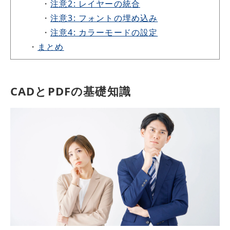
・
注意2: レイヤーの統合
・
注意3: フォントの埋め込み
・
注意4: カラーモードの設定
・
まとめ
CADとPDFの基礎知識