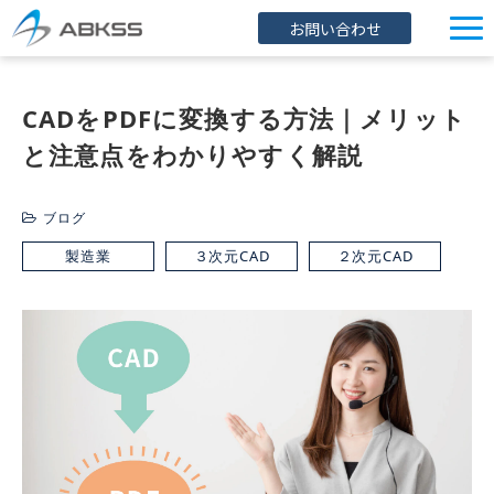
お問い合わせ
企業情報
CADをPDFに変換する方法｜メリット
製品/FAQ
と注意点をわかりやすく解説
サービス
オンラインストア
ブログ
イベント・セミナー
製造業
３次元CAD
２次元CAD
ブログ
導入事例