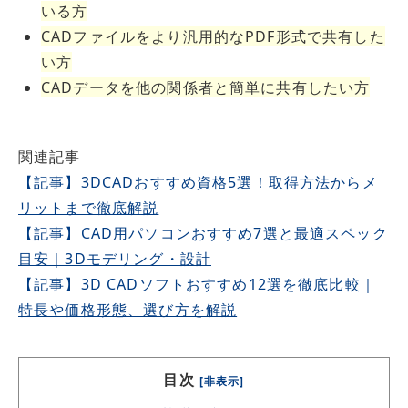
いる方
CADファイル
を
より汎用的なPDF形式で共有した
い方
CADデータ
を
他の関係者と簡単
に
共有したい方
関連記事
【記事】3DCADおすすめ資格5選！取得方法からメ
リットまで徹底解説
【記事】CAD用パソコンおすすめ7選と最適スペック
目安｜3Dモデリング・設計
【記事】3D CADソフトおすすめ12選を徹底比較｜
特長や価格形態、選び方を解説
目次
[非表示]