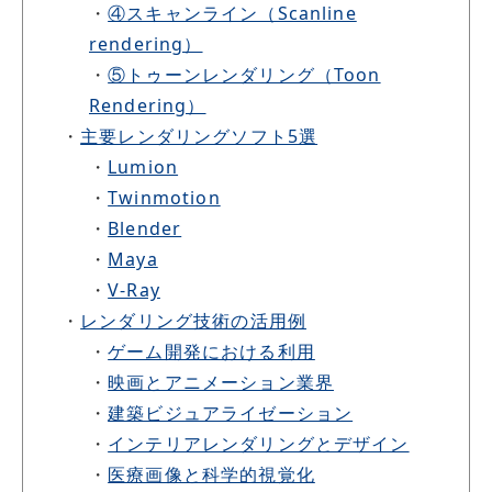
・
④スキャンライン（Scanline
rendering）
・
⑤トゥーンレンダリング（Toon
Rendering）
・
主要レンダリングソフト5選
・
Lumion
・
Twinmotion
・
Blender
・
Maya
・
V-Ray
・
レンダリング技術の活用例
・
ゲーム開発における利用
・
映画とアニメーション業界
・
建築ビジュアライゼーション
・
インテリアレンダリングとデザイン
・
医療画像と科学的視覚化