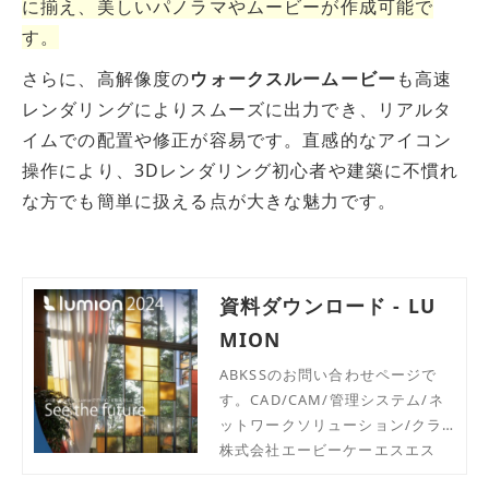
に揃え、美しいパノラマやムービーが作成可能で
す。
さらに、高解像度の
ウォークスルームービー
も高速
レンダリングによりスムーズに出力でき、リアルタ
イムでの配置や修正が容易です。直感的なアイコン
操作により、3Dレンダリング初心者や建築に不慣れ
な方でも簡単に扱える点が大きな魅力です。
資料ダウンロード - LU
MION
ABKSSのお問い合わせページで
す。CAD/CAM/管理システム/ネ
ットワークソリューション/クラ
ウドサービスの専門知識や豊富な
株式会社エービーケーエスエス
経験を兼ね備えた私たちが、貴社