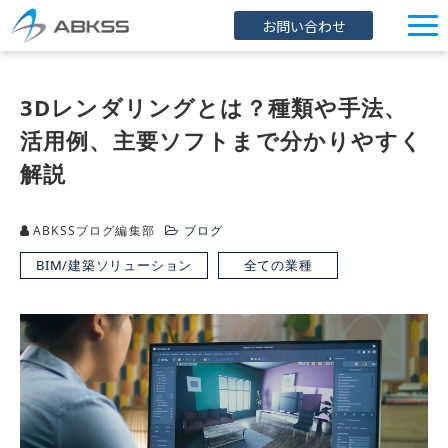
お問い合わせ
企業情報
3Dレンダリングとは？種類や手法、
製品/FAQ
活用例、主要ソフトまで分かりやすく
サービス
解説
オンラインストア
イベント・セミナー
ABKSSブログ編集部
ブログ
BIM/建築ソリューション
全ての業種
ブログ
導入事例