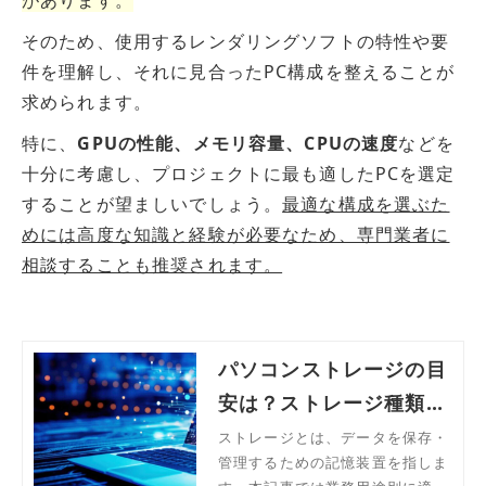
があります。
そのため、使用するレンダリングソフトの特性や要
件を理解し、それに見合ったPC構成を整えることが
求められます。
特に、
GPUの性能、メモリ容量、CPUの速度
などを
十分に考慮し、プロジェクトに最も適したPCを選定
することが望ましいでしょう。
最適な構成を選ぶた
めには高度な知識と経験が必要なため、専門業者に
相談することも推奨されます。
パソコンストレージの目
安は？ストレージ種類や
足りなくなった場合の対
ストレージとは、データを保存・
管理するための記憶装置を指しま
処法まで