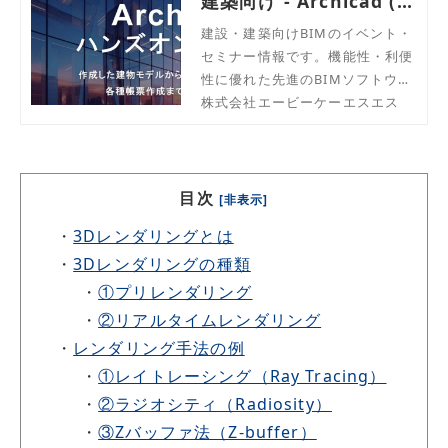
建築向け - Archicad (ア
ーキキャド)
建設・建築向けBIMのイベント・
セミナー情報です。機能性・利便
性に優れた先進のBIMソフトウェ
アArchicad ( アーキキャド ) ハン
株式会社エービーケーエスエス
ズオンセミナーで実際に操作して
みませんか。初心者の方でも参加
いただけます。
目次
[非表示]
・
3Dレンダリングとは
・
3Dレンダリングの種類
・
①プリレンダリング
・
②リアルタイムレンダリング
・
レンダリング手法の例
・
①レイトレーシング（Ray Tracing）
・
②ラジオシティ（Radiosity）
・
③Zバッファ法（Z-buffer）