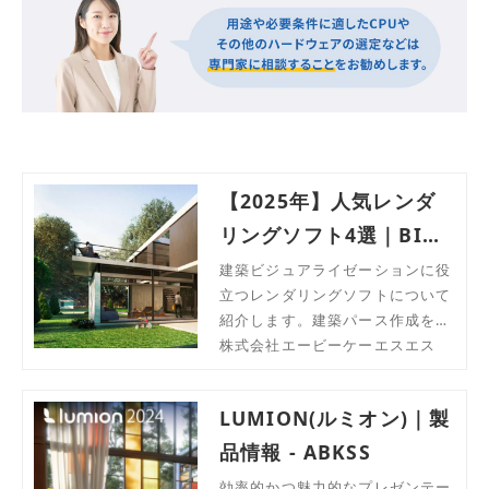
【2025年】人気レンダ
リングソフト4選｜BIM
連携・建築ビジュアライ
建築ビジュアライゼーションに役
立つレンダリングソフトについて
ゼーション
紹介します。建築パース作成を行
いたい方、魅力的なプレゼンで差
株式会社エービーケーエスエス
をつけたい方におすすめです。
LUMION(ルミオン)｜製
品情報 - ABKSS
効率的かつ魅力的なプレゼンテー