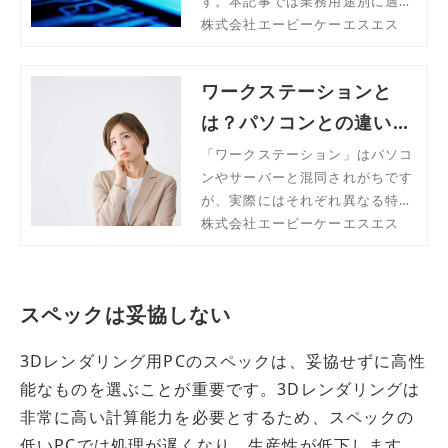
す。本記事では業務用途別に適切
な容量の選び方を解説します。
株式会社エービーケーエスエス
ワークステーションと
は？パソコンとの違い、
スペック、選び方を解説
「ワークステーション」はパソコ
ンやサーバーと混同されがちです
が、実際にはそれぞれ異なる特性
を持ち、適した用途があります。
株式会社エービーケーエスエス
本記事ではワークステーションの
概要、パソコンとの違いやスペッ
ク、ワークステーションの選び方
スペックは妥協しない
をご紹介します。
3Dレンダリング用PCのスペックは、妥協せずに高性
能なものを選ぶことが重要です。3Dレンダリングは
非常に高い計算能力を必要とするため、スペックの
低いPCでは処理が遅くなり、生産性が低下します。