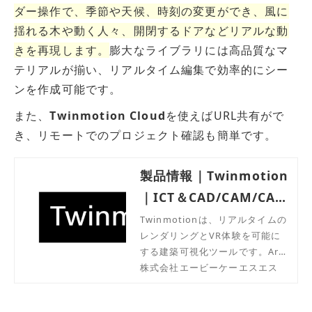
ダー操作で、季節や天候、時刻の変更ができ、風に
揺れる木や動く人々、開閉するドアなどリアルな動
きを再現します。
膨大なライブラリには高品質なマ
テリアルが揃い、リアルタイム編集で効率的にシー
ンを作成可能です。
また、
Twinmotion Cloud
を使えばURL共有がで
き、リモートでのプロジェクト確認も簡単です。
製品情報｜Twinmotion
｜ICT＆CAD/CAM/CAE/
BIM
Twinmotionは、リアルタイムの
レンダリングとVR体験を可能に
する建築可視化ツールです。Arch
icadとのシームレスな連携を持
株式会社エービーケーエスエス
ち、建築デザインのライブプレゼ
ンテーションを次のレベルへと引