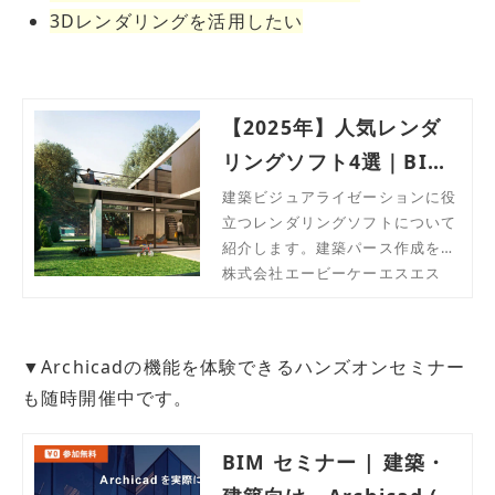
3Dレンダリングを活用したい
【2025年】人気レンダ
リングソフト4選｜BIM
連携・建築ビジュアライ
建築ビジュアライゼーションに役
立つレンダリングソフトについて
ゼーション
紹介します。建築パース作成を行
いたい方、魅力的なプレゼンで差
株式会社エービーケーエスエス
をつけたい方におすすめです。
▼Archicadの機能を体験できるハンズオンセミナー
も随時開催中です。
BIM セミナー | 建築・