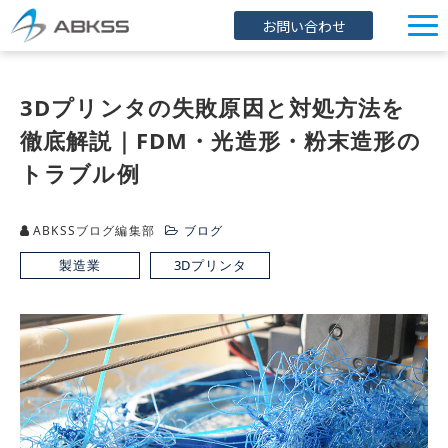
お問い合わせ
企業情報
3Dプリンタの失敗原因と対処方法を
製品/FAQ
徹底解説｜FDM・光造形・粉末造形の
サービス
トラブル例
オンラインストア
イベント・セミナー
ABKSSブログ編集部
ブログ
製造業
3Dプリンタ
ブログ
導入事例