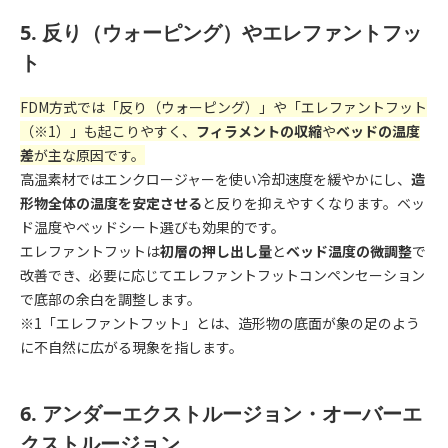
5. 反り（ウォーピング）やエレファントフッ
ト
FDM方式では「反り（ウォーピング）」や「エレファントフット
（※1）」も起こりやすく、
フィラメントの収縮
や
ベッドの温度
差
が主な原因です。
高温素材ではエンクロージャーを使い冷却速度を緩やかにし、
造
形物全体の温度を安定させる
と反りを抑えやすくなります。ベッ
ド温度やベッドシート選びも効果的です。
エレファントフットは
初層の押し出し量
と
ベッド温度の微調整
で
改善でき、必要に応じてエレファントフットコンペンセーション
で底部の余白を調整します。
※1「エレファントフット」とは、造形物の底面が象の足のよう
に不自然に広がる現象を指します。
6. アンダーエクストルージョン・オーバーエ
クストルージョン