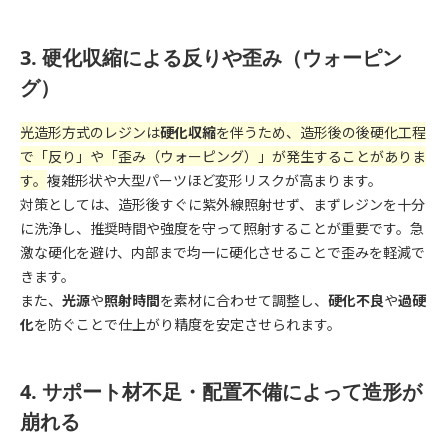
3. 硬化収縮による反りや歪み（ウォーピン
グ）
光造形方式のレジンは
硬化収縮
を伴うため、造形後の後硬化工程
で「反り」や「歪み（ウォーピング）」が発生することがありま
す。
複雑形状や大型パーツほど変形リスクが高まります。
対策としては、造形後すぐに紫外線照射せず、まずレジンを十分
に洗浄し、推奨時間や強度を守って照射することが重要です。急
激な硬化を避け、内部まで均一に硬化させることで歪みを軽減で
きます。
また、
光源
や
照射時間
を素材に合わせて調整し、
硬化不良
や
過硬
化
を防ぐことで仕上がり精度を安定させられます。
4. サポート材不足・配置不備によって造形が
崩れる