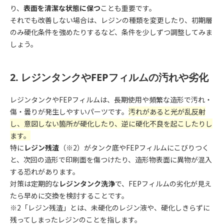
り、
表面を清潔な状態に保つ
ことも重要です。
それでも改善しない場合は、レジンの種類を変更したり、初期層
のみ硬化条件を強めたりするなど、条件を少しずつ調整してみま
しょう。
2. レジンタンクやFEPフィルムの汚れや劣化
レジンタンクやFEPフィルムは、長期使用や頻繁な造形で汚れ・
傷・曇りが発生しやすいパーツです。
汚れがあると光が乱反射
し、意図しない箇所が硬化したり、逆に硬化不良を起こしたりし
ます。
特に
レジン残渣
（※2）がタンク底やFEPフィルムにこびりつく
と、次回の造形で印刷面を傷つけたり、造形物表面に異物が混入
する恐れがあります。
対策は定期的な
レジンタンク洗浄
で、FEPフィルムの劣化が見え
たら早めに交換を検討することです。
※2「レジン残渣」とは、未硬化のレジン液や、硬化しきらずに
残ってしまったレジンのことを指します。