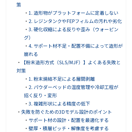
策
・
1. 造形物がプラットフォームに定着しない
・
2. レジンタンクやFEPフィルムの汚れや劣化
・
3. 硬化収縮による反りや歪み（ウォーピン
グ）
・
4. サポート材不足・配置不備によって造形が
崩れる
・
【粉末造形方式（SLS/MJF）】よくある失敗と
対策
・
1. 粉末焼結不足による層間剥離
・
2. パウダーベッドの温度管理や冷却工程が
招く反り・変形
・
3. 複雑形状による精度の低下
・
失敗を防ぐための3Dモデル設計のポイント
・
サポート材の設計・配置を最適化する
・
壁厚・積層ピッチ・解像度を考慮する