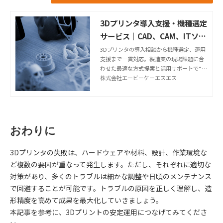
3Dプリンタ導入支援・機種選定
サービス｜CAD、CAM、ITソリ
ューションのABKSS
3Dプリンタの導入相談から機種選定、運用
支援まで一貫対応。製造業の現場課題に合
わせた最適な方式提案と活用サポートで“使
える3Dプリンタ”を実現します。近畿2府4
株式会社エービーケーエスエス
県訪問対応。
おわりに
3Dプリンタの失敗は、ハードウェアや材料、設計、作業環境な
ど複数の要因が重なって発生します。ただし、それぞれに適切な
対策があり、多くのトラブルは細かな調整や日頃のメンテナンス
で回避することが可能です。トラブルの原因を正しく理解し、造
形精度を高めて成果を最大化していきましょう。
本記事を参考に、3Dプリントの安定運用につなげてみてくださ