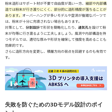
粉末造形はサポート材が不要で自由度が高い一方、
細部や内部構
造では粉末が行き渡りにくく、部分的に造形精度が落ちることが
あります。
オーバーハングが多いモデルや空洞が複雑なパーツで
は、粉末が十分に充填されない場合もあります。
対策として、
分割設計
で形状を簡略化したり、
通気孔
を設けて粉
末が均等に行き渡るように工夫しましょう。風洞や内部構造を持
つモデルでは、適切な厚みや形状を確保して強度を高めることも
効果的です。
さらに造形方向を変更し、積層方向の弱点を回避するのも有効で
す。
失敗を防ぐための3Dモデル設計のポイ