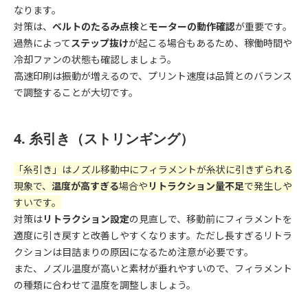
なります。
対策は、
ベルトのたるみ点検
と
モーターの動作確認
が重要です。
過熱によって
ステップ抜け
が起こる場合もあるため、稼働時間や
冷却ファンの状態も確認しましょう。
高速印刷は振動が増えるので、プリント速度は品質とのバランス
で調整することが大切です。
4. 糸引き（ストリンギング）
「糸引き」はノズル移動中にフィラメントが糸状に引きずられる
現象で、
温度が高すぎる
場合や
リトラクション量不足
で発生しや
すいです。
対策は
リトラクション設定
の見直しで、移動前にフィラメントを
適度に引き戻すと改善しやすくなります。ただし長すぎるリトラ
クションは目詰まりの原因になるため注意が必要です。
また、ノズル温度が高いと素材が垂れやすいので、フィラメント
の種類に合わせて温度を調整しましょう。