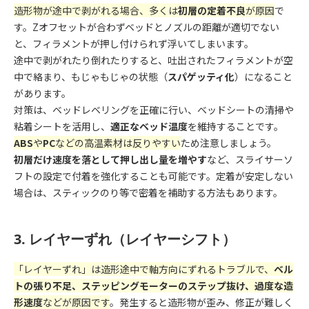
造形物が途中で剥がれる場合、多くは
初層の定着不良
が原因
で
す。Zオフセットが合わずベッドとノズルの距離が適切でない
と、フィラメントが押し付けられず浮いてしまいます。
途中で剥がれたり倒れたりすると、吐出されたフィラメントが空
中で絡まり、もじゃもじゃの状態（
スパゲッティ化
）になること
があります。
対策は、ベッドレベリングを正確に行い、ベッドシートの清掃や
粘着シートを活用し、
適正なベッド温度
を維持することです。
ABS
や
PC
などの高温素材は反りやすい
ため注意しましょう。
初層だけ速度を落として押し出し量を増やす
など、スライサーソ
フトの設定で付着を強化することも可能です。定着が安定しない
場合は、スティックのり等で密着を補助する方法もあります。
3. レイヤーずれ（レイヤーシフト）
「レイヤーずれ」は造形途中で軸方向にずれるトラブルで、
ベル
トの張り不足、ステッピングモーターのステップ抜け、過度な造
形速度
などが原因です
。発生すると造形物が歪み、修正が難しく