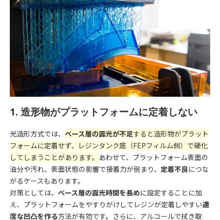
1. 造形物がプラットフォームに定着しない
光造形方式では、
ベース層の露光が不足
すると造形物がプラット
フォームに定着せず、レジンタンク底（FEPフィルム側）で硬化
してしまうことがあります。
あわせて、プラットフォーム表面の
油分や汚れ、表面状態の影響で接着力が弱まり、
定着不良
につな
がるケースもあります。
対策としては、
ベース層の露光時間を長め
に設定することに加
え、プラットフォームをやすりがけしてレジンが定着しやすい
適
度な凹凸を作る
方法が有効です。さらに、アルコールで拭き取