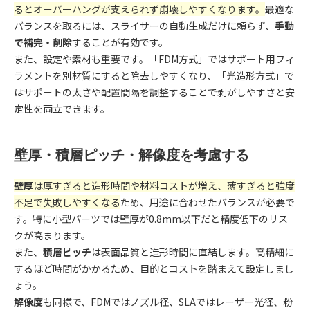
るとオーバーハングが支えられず崩壊しやすくなります。
最適な
バランスを取るには、スライサーの自動生成だけに頼らず、
手動
で補完・削除
することが有効です。
また、設定や素材も重要です。「FDM方式」ではサポート用フィ
ラメントを別材質にすると除去しやすくなり、「光造形方式」で
はサポートの太さや配置間隔を調整することで剥がしやすさと安
定性を両立できます。
壁厚・積層ピッチ・解像度を考慮する
壁厚
は厚すぎると造形時間や材料コストが増え、薄すぎると強度
不足で失敗しやすくなる
ため、用途に合わせたバランスが必要で
す。特に小型パーツでは壁厚が0.8mm以下だと精度低下のリス
クが高まります。
また、
積層ピッチ
は表面品質と造形時間に直結します。高精細に
するほど時間がかかるため、目的とコストを踏まえて設定しまし
ょう。
解像度
も同様で、FDMではノズル径、SLAではレーザー光径、粉