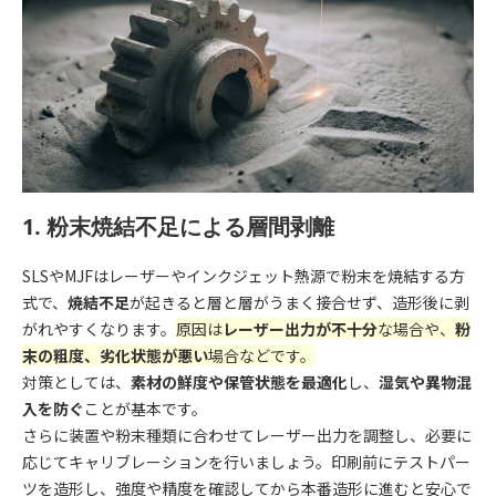
1. 粉末焼結不足による層間剥離
SLSやMJFはレーザーやインクジェット熱源で粉末を焼結する方
式で、
焼結不足
が起きると層と層がうまく接合せず、造形後に剥
がれやすくなります。
原因は
レーザー出力が不十分
な場合や、
粉
末の粗度、劣化状態が悪い
場合などです。
対策としては、
素材の鮮度や保管状態を最適化
し、
湿気や異物混
入を防ぐ
ことが基本です。
さらに装置や粉末種類に合わせてレーザー出力を調整し、必要に
応じてキャリブレーションを行いましょう。印刷前にテストパー
ツを造形し、強度や精度を確認してから本番造形に進むと安心で