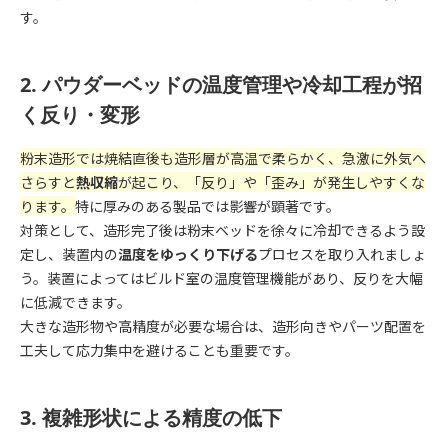
す。
2. パウダーベッドの温度管理や冷却工程が招
く反り・変形
粉末造形では焼結直後も造形層が高温で柔らかく、急激に外気へ
さらすと
熱収縮
が起こり、「反り」や「歪み」が発生しやすくな
ります。
特に厚みのある製品では影響が顕著です。
対策として、造形完了後は粉末ベッドを徐々に冷却できるよう設
定し、装置内の
温度をゆっくり下げる
プロセスを取り入れましょ
う。装置によってはビルド室の温度管理機能があり、反りを大幅
に低減できます。
大きな造形物や高精度が必要な場合は、造形向きやパーツ配置を
工夫して応力集中を避けることも重要です。
3. 複雑形状による精度の低下