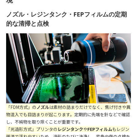
ノズル・レジンタンク・FEPフィルムの定期
的な清掃と点検
「FDM方式」の
ノズル
は素材の詰まりだけでなく、焦げ付きや異
物混入でも目詰まりが起こります。
定期的に先端を針などで確認
し、不純物を取り除くことが重要です。
「光造形方式」プリンタの
レジンタンク
や
FEPフィルム
もレジン
残渣で汚れやすい
ため、造形のたびに洗浄し、変色や傷の点検を