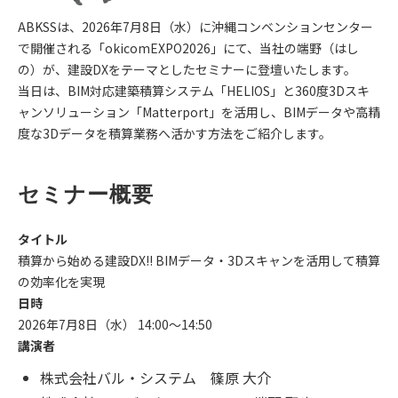
ABKSSは、2026年7月8日（水）に沖縄コンベンションセンター
導入事例
で開催される「okicomEXPO2026」にて、当社の端野（はし
の）が、建設DXをテーマとしたセミナーに登壇いたします。
採用情報
当日は、BIM対応建築積算システム「HELIOS」と360度3Dスキ
ャンソリューション「Matterport」を活用し、BIMデータや高精
度な3Dデータを積算業務へ活かす方法をご紹介します。
セミナー概要
タイトル
積算から始める建設DX!! BIMデータ・3Dスキャンを活用して積算
の効率化を実現
日時
2026年7月8日（水） 14:00～14:50
講演者
株式会社バル・システム 篠原 大介