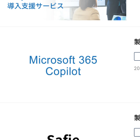
製
20
製