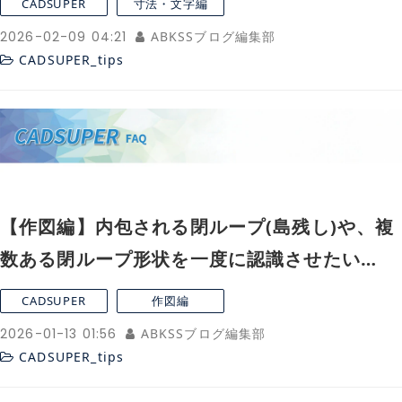
CADSUPER
寸法・文字編
2026-02-09 04:21
ABKSSブログ編集部
CADSUPER_tips
【作図編】内包される閉ループ(島残し)や、複
数ある閉ループ形状を一度に認識させたい
(CADSUPER2022～)
CADSUPER
作図編
2026-01-13 01:56
ABKSSブログ編集部
CADSUPER_tips